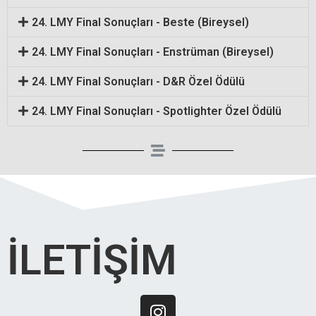
Marijuana is
24. LMY Final Sonuçları - Beste (Bireysel)
using them as a
high in THC
24. LMY Final Sonuçları - Enstrüman (Bireysel)
way to relax and
24. LMY Final Sonuçları - D&R Özel Ödülü
(tetrahydrocann
de-stress. The
24. LMY Final Sonuçları - Spotlighter Özel Ödülü
abinol), the
combination of
psychoactive
warm water and
compound that
cbd bath bomb
İLETİŞİM​
causes the
is said to be