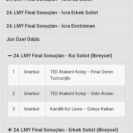
they have
and relax the
24. LMY Final Sonuçları - İcra Erkek Solist
different
body. CBD is
24. LMY Final Sonuçları - İcra Enstrüman
chemical
known to help
Jüri Özel Ödülü
compositions
with pain relief,
24. LMY Final Sonuçları - Kız Solist (Bireysel)
and thus
1
İstanbul
TED Atakent Koleji – Pınar Deren
inflammation,
Tuzcuoğlu
produce
and anxiety, so
2
İstanbul
TED Atakent Koleji – Selin Arslan
different
it's no surprise
3
İstanbul
Kandilli Kız Lisesi – Gökçe Kalkan
effects.
that people are
24. LMY Final Sonuçları - Erkek Solist (Bireysel)