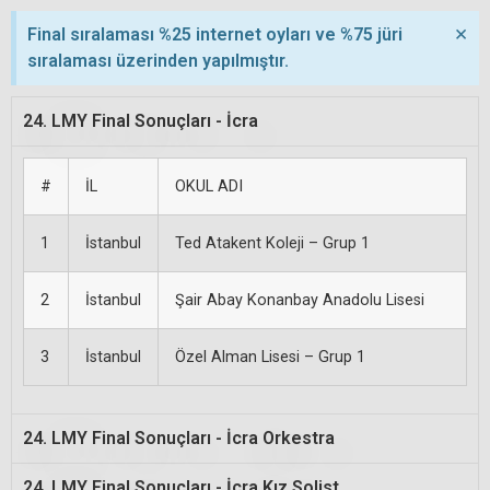
What are the benefits of
What is the difference
×
Final sıralaması %25 internet oyları ve %75 jüri
using a CBD bath bomb?
between hemp and
sıralaması üzerinden yapılmıştır.
marijuana?
CBD bath
24. LMY Final Sonuçları - İcra
Hemp and
bombs are
#
İL
OKUL ADI
marijuana are
thought to be
1
İstanbul
Ted Atakent Koleji – Grup 1
both varieties
2
İstanbul
Şair Abay Konanbay Anadolu Lisesi
beneficial
of the Cannabis
3
İstanbul
Özel Alman Lisesi – Grup 1
because they
sativa plant, but
help to soothe
24. LMY Final Sonuçları - İcra Orkestra
24. LMY Final Sonuçları - İcra Kız Solist